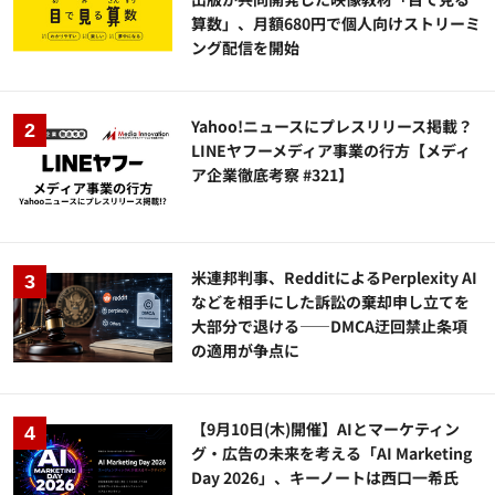
算数」、月額680円で個人向けストリーミ
ング配信を開始
Yahoo!ニュースにプレスリリース掲載？
LINEヤフーメディア事業の行方【メディ
ア企業徹底考察 #321】
米連邦判事、RedditによるPerplexity AI
などを相手にした訴訟の棄却申し立てを
大部分で退ける——DMCA迂回禁止条項
の適用が争点に
【9月10日(木)開催】AIとマーケティン
グ・広告の未来を考える「AI Marketing
Day 2026」、キーノートは西口一希氏