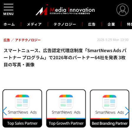
MENU
ホーム
メディア
テクノロジー
広告
企業
特
広告
アドテクノロジー
2026.5.25 Mon 13:00
スマートニュース、広告認定代理店制度「SmartNews Ads パ
ートナー プログラム」で2026年のパートナー64社を発表 3枚
目の写真・画像