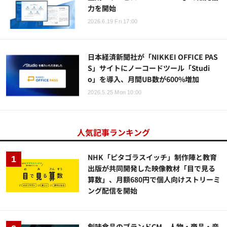
力を開始
2026.6.19 Fri 17:00
日本経済新聞社が「NIKKEI OFFICE PAS
S」サイトにノーコードツール「Studi
o」を導入、月間UB数が600%増加
2026.5.25 Mon 10:00
人気記事ランキング
NHK「ピタゴラスイッチ」制作陣と教育
出版が共同開発した映像教材「目で見る
算数」、月額680円で個人向けストリーミ
ング配信を開始
創味食品のブランドCM、人物・商品・音