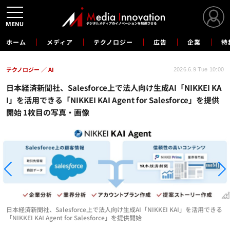
MENU
ホーム
メディア
テクノロジー
広告
企業
特
テクノロジー
AI
2026.6.9 Tue 10:00
日本経済新聞社、Salesforce上で法人向け生成AI「NIKKEI KA
I」を活用できる「NIKKEI KAI Agent for Salesforce」を提供
開始 1枚目の写真・画像
日本経済新聞社、Salesforce上で法人向け生成AI「NIKKEI KAI」を活用できる
「NIKKEI KAI Agent for Salesforce」を提供開始