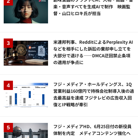
楽・音声すべてを生成AIで制作 映画監
督・山口ヒロキ氏が担当
米連邦判事、RedditによるPerplexity AI
などを相手にした訴訟の棄却申し立てを
大部分で退ける——DMCA迂回禁止条項
の適用が争点に
フジ・メディア・ホールディングス、1Q
営業利益160億円で持株会社制導入後の過
去最高益を達成 フジテレビの広告収入回
復とIP戦略が牽引
フジ・メディアHD、6月25日付の新役員
体制を内定 メディアコンテンツ強化へ