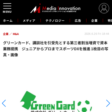
MENU
ホーム
メディア
テクノロジー
広告
企業
特
企業
M&A
2026.6.26 Fri 18:44
グリーンカード、講談社を引受先とする第三者割当増資で資本
業務提携 ジュニアからプロまでスポーツDXを推進 1枚目の写
真・画像