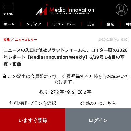
MENU
ホーム
メディア
テクノロジー
広告
企業
特
特集
ニュースレター
2026.6.29 Mon 6:00
ニュースの入口は他社プラットフォームに、ロイター研の2026
年レポート【Media Innovation Weekly】6/29号 1枚目の写
真・画像
この記事は会員限定です。会員登録すると続きをお読みいた
だけます。
残り: 27文字/全文: 28文字
無料/有料プランを選択
会員の方はこちら
いますぐ登録
ログイン