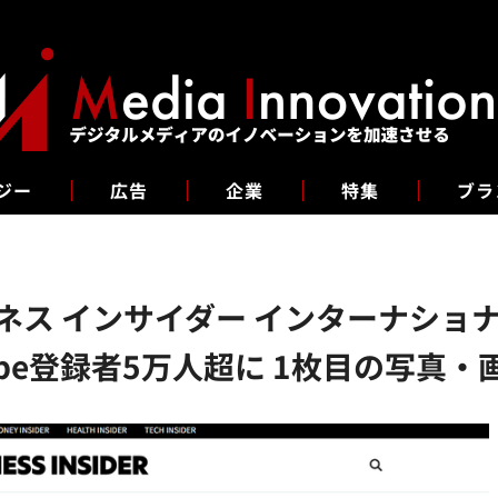
ジー
広告
企業
特集
ブラ
ジネス インサイダー インターナショ
ube登録者5万人超に 1枚目の写真・