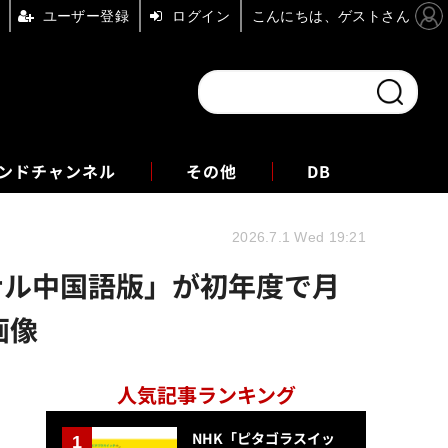
ユーザー登録
ログイン
こんにちは、ゲストさん
ンドチャンネル
フォーエム
その他
DB
2026.7.1 Wed 19:21
ナル中国語版」が初年度で月
画像
人気記事ランキング
NHK「ピタゴラスイッ