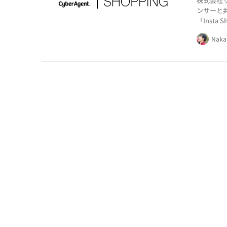
株式会社
ンサーと
「Inst
年、自身
Naka