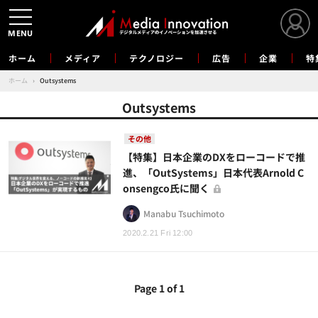
MENU
ホーム
メディア
テクノロジー
広告
企業
特
ホーム
›
Outsystems
Outsystems
その他
【特集】日本企業のDXをローコードで推
進、「OutSystems」日本代表Arnold C
onsengco氏に聞く
Manabu Tsuchimoto
2020.2.21 Fri 12:00
Page 1 of 1