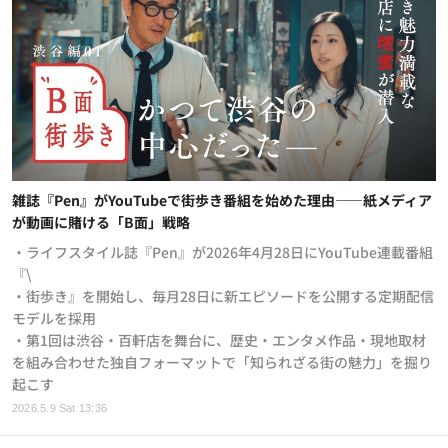
雑誌『Pen』がYouTubeで街歩き番組を始めた理由——紙メディア
が動画に賭ける「B面」戦略
・ライフスタイル誌『Pen』が2026年4月28日にYouTube連載番組
『\
・街歩き』を開始し、毎月28日に新エピソードを公開する定期配信
モデルを採用
・第1回は渋谷・百軒店を舞台に、歴史・エンタメ作品・現地取材
を組み合わせた独自フォーマットで「知られざる街の魅力」を掘り
起こす
2026.5.9 Sat 13:36