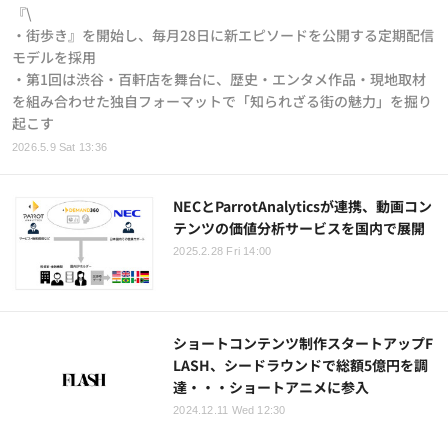
『\
・街歩き』を開始し、毎月28日に新エピソードを公開する定期配信
モデルを採用
・第1回は渋谷・百軒店を舞台に、歴史・エンタメ作品・現地取材
を組み合わせた独自フォーマットで「知られざる街の魅力」を掘り
起こす
2026.5.9 Sat 13:36
NECとParrotAnalyticsが連携、動画コン
テンツの価値分析サービスを国内で展開
2025.2.28 Fri 14:00
ショートコンテンツ制作スタートアップF
LASH、シードラウンドで総額5億円を調
達・・・ショートアニメに参入
2024.12.11 Wed 12:30