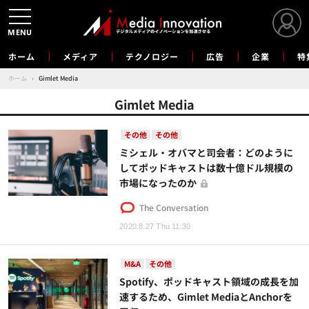
MENU
ホーム
メディア
テクノロジー
広告
企業
特
ホーム
›
Gimlet Media
Gimlet Media
その他
その他
ミシェル・オバマと司会者：どのように
してポッドキャストは数十億ドル規模の
市場になったのか
The Conversation
2020.8.27 Thu 11:30
M&A
その他
Spotify、ポッドキャスト領域の成長を加
速するため、Gimlet MediaとAnchorを