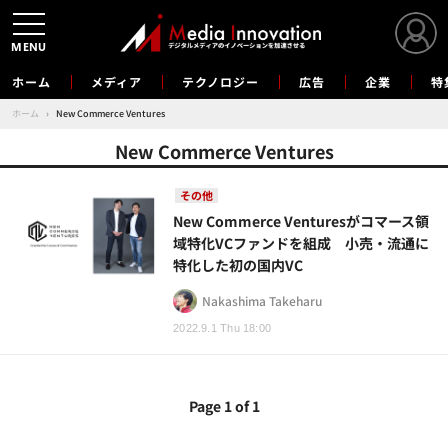
MENU
ホーム
メディア
テクノロジー
広告
企業
特
ホーム
›
New Commerce Ventures
New Commerce Ventures
その他
New Commerce Venturesがコマース領
域特化VCファンドを組成 小売・流通に
特化した初の国内VC
Nakashima Takeharu
2022.9.1 Thu 18:00
Page 1 of 1