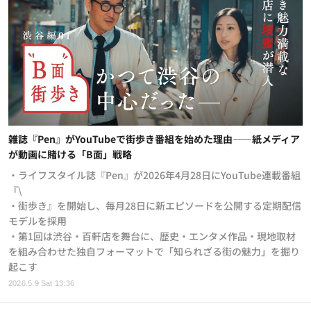
雑誌『Pen』がYouTubeで街歩き番組を始めた理由——紙メディア
が動画に賭ける「B面」戦略
・ライフスタイル誌『Pen』が2026年4月28日にYouTube連載番組
『\
・街歩き』を開始し、毎月28日に新エピソードを公開する定期配信
モデルを採用
・第1回は渋谷・百軒店を舞台に、歴史・エンタメ作品・現地取材
を組み合わせた独自フォーマットで「知られざる街の魅力」を掘り
起こす
2026.5.9 Sat 13:36