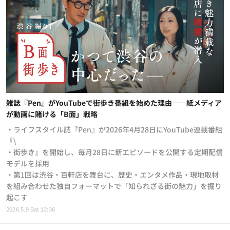
雑誌『Pen』がYouTubeで街歩き番組を始めた理由——紙メディア
が動画に賭ける「B面」戦略
・ライフスタイル誌『Pen』が2026年4月28日にYouTube連載番組
『\
・街歩き』を開始し、毎月28日に新エピソードを公開する定期配信
モデルを採用
・第1回は渋谷・百軒店を舞台に、歴史・エンタメ作品・現地取材
を組み合わせた独自フォーマットで「知られざる街の魅力」を掘り
起こす
2026.5.9 Sat 13:36