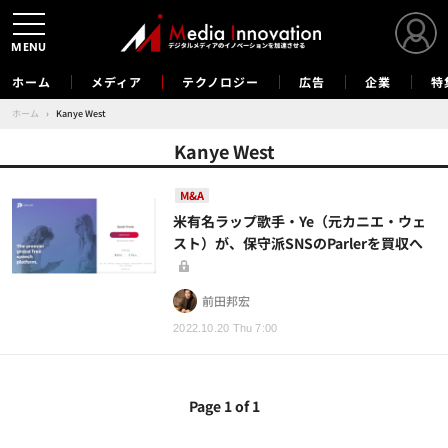
MENU
ホーム
メディア
テクノロジー
広告
企業
特
ホーム
›
Kanye West
Kanye West
M&A
米有名ラップ歌手・Ye（元カニエ・ウェ
スト）が、保守派SNSのParlerを買収へ
前田邦宏
2022.10.20 Thu 7:00
Page 1 of 1