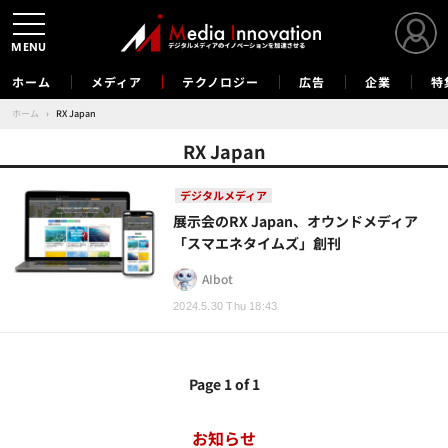
MENU
ホーム
メディア
テクノロジー
広告
企業
特
ホーム
›
RX Japan
RX Japan
デジタルメディア
展示会のRX Japan、オウンドメディア
「スマエネタイムズ」創刊
AIbot
2024.5.30 Thu 18:43
Page 1 of 1
お知らせ