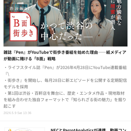
雑誌『Pen』がYouTubeで街歩き番組を始めた理由——紙メディア
が動画に賭ける「B面」戦略
・ライフスタイル誌『Pen』が2026年4月28日にYouTube連載番組
『\
・街歩き』を開始し、毎月28日に新エピソードを公開する定期配信
モデルを採用
・第1回は渋谷・百軒店を舞台に、歴史・エンタメ作品・現地取材
を組み合わせた独自フォーマットで「知られざる街の魅力」を掘り
起こす
2026.5.9 Sat 13:36
NECとParrotAnalyticsが連携、動画コン