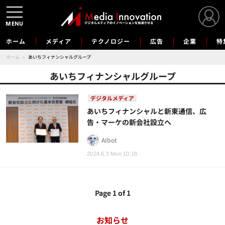
MENU
ホーム
メディア
テクノロジー
広告
企業
特
ホーム
›
あいちフィナンシャルグループ
あいちフィナンシャルグループ
デジタルメディア
あいちフィナンシャルと新東通信、広
告・マーケの新会社設立へ
AIbot
2024.6.3 Mon 10:18
Page 1 of 1
お知らせ