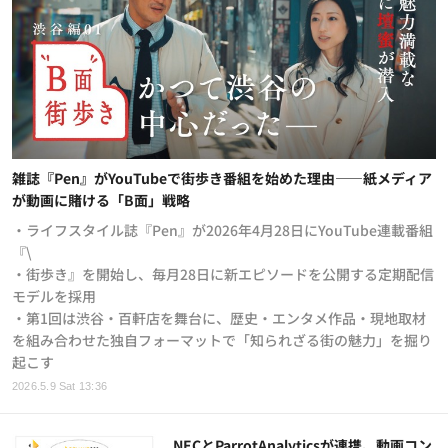
雑誌『Pen』がYouTubeで街歩き番組を始めた理由——紙メディア
が動画に賭ける「B面」戦略
・ライフスタイル誌『Pen』が2026年4月28日にYouTube連載番組
『\
・街歩き』を開始し、毎月28日に新エピソードを公開する定期配信
モデルを採用
・第1回は渋谷・百軒店を舞台に、歴史・エンタメ作品・現地取材
を組み合わせた独自フォーマットで「知られざる街の魅力」を掘り
起こす
2026.5.9 Sat 13:36
NECとParrotAnalyticsが連携、動画コン