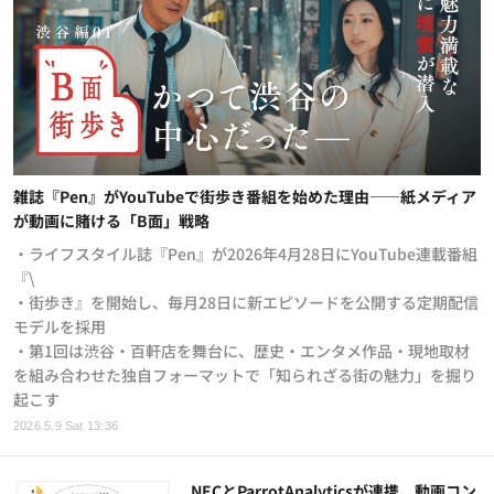
雑誌『Pen』がYouTubeで街歩き番組を始めた理由——紙メディア
が動画に賭ける「B面」戦略
・ライフスタイル誌『Pen』が2026年4月28日にYouTube連載番組
『\
・街歩き』を開始し、毎月28日に新エピソードを公開する定期配信
モデルを採用
・第1回は渋谷・百軒店を舞台に、歴史・エンタメ作品・現地取材
を組み合わせた独自フォーマットで「知られざる街の魅力」を掘り
起こす
2026.5.9 Sat 13:36
NECとParrotAnalyticsが連携、動画コン