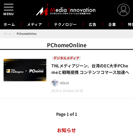
MENU
ホーム
メディア
テクノロジー
広告
企業
特
ホーム
›
PChomeOnline
PChomeOnline
デジタルメディア
TNLメディアジーン、台湾のEC大手PCho
meと戦略提携 コンテンツコマース加速へ
AIbot
2025.4.16 Wed 15:00
Page 1 of 1
お知らせ