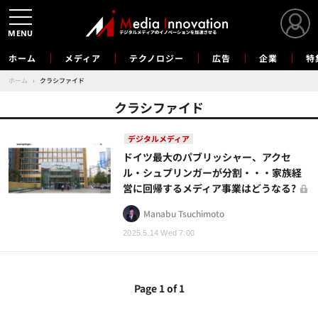
MENU
ホーム
メディア
テクノロジー
広告
企業
特
ホーム
›
クラシファイド
クラシファイド
デジタルメディア
ドイツ最大のパブリッシャー、アクセ
ル・シュプリンガーが分割・・・家族経
営に回帰するメディア事業はどうなる?
Manabu Tsuchimoto
2025.5.14 Wed 7:00
Page 1 of 1