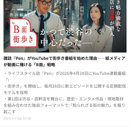
雑誌『Pen』がYouTubeで街歩き番組を始めた理由——紙メディア
が動画に賭ける「B面」戦略
・ライフスタイル誌『Pen』が2026年4月28日にYouTube連載番組
『\
・街歩き』を開始し、毎月28日に新エピソードを公開する定期配信
モデルを採用
・第1回は渋谷・百軒店を舞台に、歴史・エンタメ作品・現地取材
を組み合わせた独自フォーマットで「知られざる街の魅力」を掘り
起こす
2026.5.9 Sat 13:36