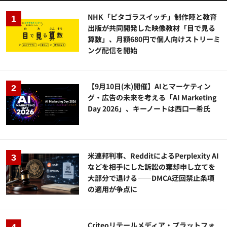
NHK「ピタゴラスイッチ」制作陣と教育
出版が共同開発した映像教材「目で見る
算数」、月額680円で個人向けストリーミ
ング配信を開始
【9月10日(木)開催】AIとマーケティン
グ・広告の未来を考える「AI Marketing
Day 2026」、キーノートは西口一希氏
米連邦判事、RedditによるPerplexity AI
などを相手にした訴訟の棄却申し立てを
大部分で退ける——DMCA迂回禁止条項
の適用が争点に
Criteoリテールメディア・プラットフォ