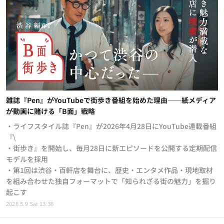
雑誌『Pen』がYouTubeで街歩き番組を始めた理由——紙メディア
が動画に賭ける「B面」戦略
・ライフスタイル誌『Pen』が2026年4月28日にYouTube連載番組
『\
・街歩き』を開始し、毎月28日に新エピソードを公開する定期配信
モデルを採用
・第1回は渋谷・百軒店を舞台に、歴史・エンタメ作品・現地取材
を組み合わせた独自フォーマットで「知られざる街の魅力」を掘り
起こす
2026.5.9 Sat 13:36