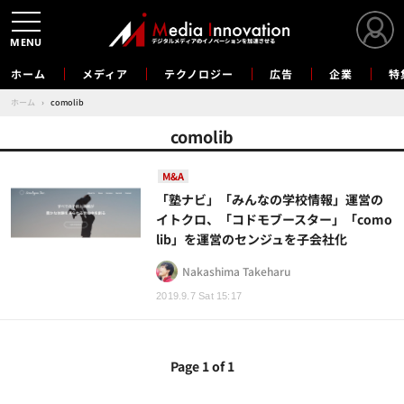
MENU
ホーム
メディア
テクノロジー
広告
企業
特
ホーム
›
comolib
comolib
M&A
「塾ナビ」「みんなの学校情報」運営の
イトクロ、「コドモブースター」「como
lib」を運営のセンジュを子会社化
Nakashima Takeharu
2019.9.7 Sat 15:17
Page 1 of 1