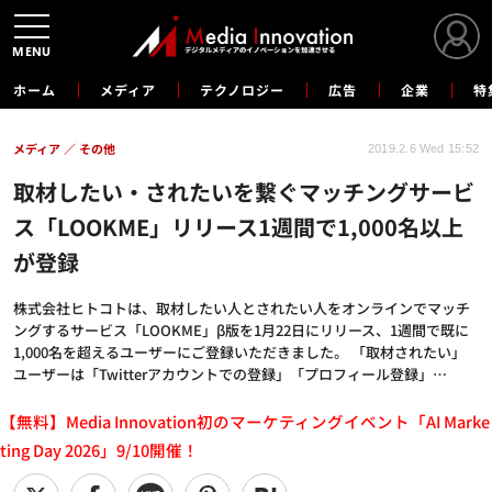
MENU
ホーム
メディア
テクノロジー
広告
企業
特
メディア
その他
2019.2.6 Wed 15:52
取材したい・されたいを繋ぐマッチングサービ
ス「LOOKME」リリース1週間で1,000名以上
が登録
株式会社ヒトコトは、取材したい人とされたい人をオンラインでマッチ
ングするサービス「LOOKME」β版を1月22日にリリース、1週間で既に
1,000名を超えるユーザーにご登録いただきました。 「取材されたい」
ユーザーは「Twitterアカウントでの登録」「プロフィール登録」…
【無料】Media Innovation初のマーケティングイベント「AI Marke
ting Day 2026」9/10開催！