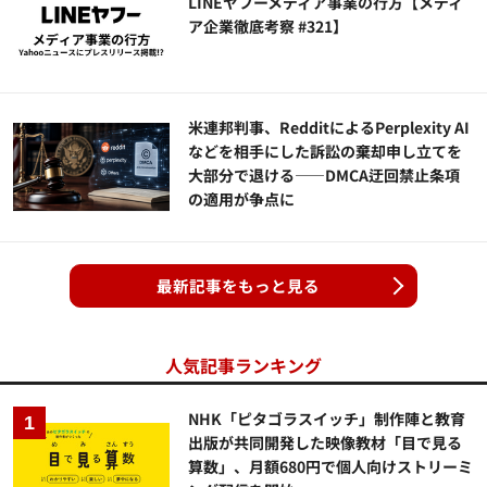
LINEヤフーメディア事業の行方【メディ
ア企業徹底考察 #321】
米連邦判事、RedditによるPerplexity AI
などを相手にした訴訟の棄却申し立てを
大部分で退ける——DMCA迂回禁止条項
の適用が争点に
最新記事をもっと見る
人気記事ランキング
NHK「ピタゴラスイッチ」制作陣と教育
出版が共同開発した映像教材「目で見る
算数」、月額680円で個人向けストリーミ