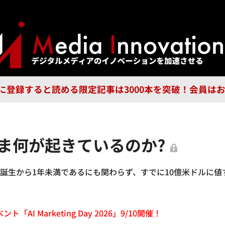
ジー
広告
企業
特集
ブラ
n Guild に登録すると読める限定記事は3000本を突破！会
、いま何が起きているのか?
だ誕生から1年未満であるにも関わらず、すでに10億米ドルに
「AI Marketing Day 2026」9/10開催！