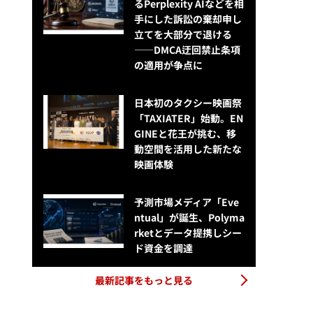
るPerplexity AIなどを相
手にした訴訟の棄却申し
立てを大部分で退ける
——DMCA迂回禁止条項
の適用が争点に
日本初のタクシー映画祭
「TAXIATER」始動。EN
GINEと花王が挑む、移
動空間を活用した新たな
映画体験
予測市場メディア「Eve
ntual」が誕生、Polyma
rketとデータ提携しシー
ド資金を調達
最新記事をもっと見る