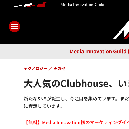
Media Innovation Guild
ホーム
メディア
テクノロ
Media Innovatio
テクノロジー
その他
大人気のClubhouse
新たなSNSが誕生し、今注目を集めています。ま
に奔走しています。
【無料】Media Innovation初のマーケティングイベント