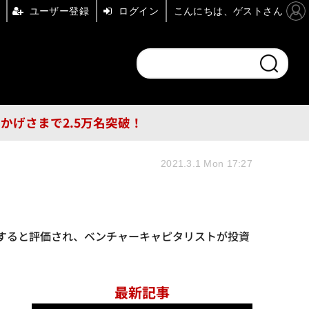
ユーザー登録
ログイン
こんにちは、ゲストさん
ンドチャンネル
フォーエム
その他
DB
員はおかげさまで2.5万名突破！
2021.3.1 Mon 17:27
値すると評価され、ベンチャーキャピタリストが投資
最新記事