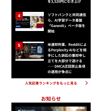
を3,520円に引き上げ
ソフトバンクと共同通信
ら、AI学習データ基盤
「GaranAI」ベータ版を
開始
米連邦判事、Redditによ
るPerplexity AIなどを相
手にした訴訟の棄却申し
立てを大部分で退ける
——DMCA迂回禁止条項
の適用が争点に
人気記事ランキングをもっと見る
お知らせ