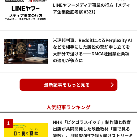
LINEヤフーメディア事業の行方【メディ
ア企業徹底考察 #321】
米連邦判事、RedditによるPerplexity AI
などを相手にした訴訟の棄却申し立てを
大部分で退ける——DMCA迂回禁止条項
の適用が争点に
最新記事をもっと見る
人気記事ランキング
NHK「ピタゴラスイッチ」制作陣と教育
出版が共同開発した映像教材「目で見る
算数」、月額680円で個人向けストリーミ