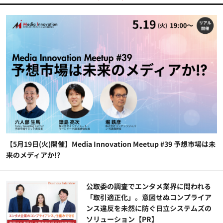
【5月19日(火)開催】Media Innovation Meetup #39 予想市場は未
来のメディアか!?
公​​取委の調査でエンタメ業界に問われる
「取引適正化」。意図せぬコンプライア
ンス違反を未然に防ぐ日立システムズの
ソリューション​【PR】