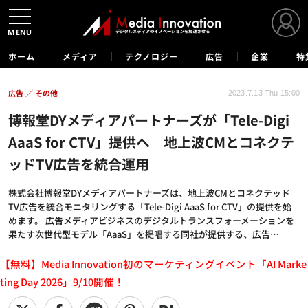
MENU
ホーム
メディア
テクノロジー
広告
企業
特
広告
その他
2023.7.13 Thu 15:00
博報堂DYメディアパートナーズが「Tele-Digi
AaaS for CTV」提供へ 地上波CMとコネクテ
ッドTV広告を統合運用
株式会社博報堂DYメディアパートナーズは、地上波CMとコネクテッド
TV広告を統合モニタリングする「Tele-Digi AaaS for CTV」の提供を始
めます。 広告メディアビジネスのデジタルトランスフォーメーションを
果たす次世代型モデル「AaaS」を提唱する同社が提供する、広告…
【無料】Media Innovation初のマーケティングイベント「AI Marke
ting Day 2026」9/10開催！