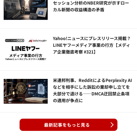
セッション分析のNBER研究が示すロー
カル新聞の収益構造の矛盾
Yahoo!ニュースにプレスリリース掲載？
LINEヤフーメディア事業の行方【メディ
ア企業徹底考察 #321】
米連邦判事、RedditによるPerplexity AI
などを相手にした訴訟の棄却申し立てを
大部分で退ける——DMCA迂回禁止条項
の適用が争点に
最新記事をもっと見る