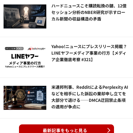
ハードニュースこそ購読転換の鍵、12億
セッション分析のNBER研究が示すロー
カル新聞の収益構造の矛盾
Yahoo!ニュースにプレスリリース掲載？
LINEヤフーメディア事業の行方【メディ
ア企業徹底考察 #321】
米連邦判事、RedditによるPerplexity AI
などを相手にした訴訟の棄却申し立てを
大部分で退ける——DMCA迂回禁止条項
の適用が争点に
最新記事をもっと見る