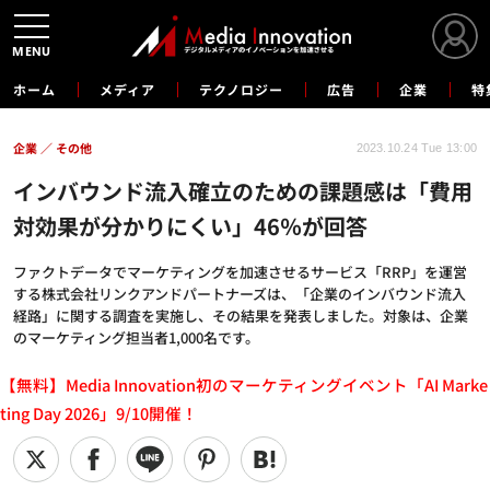
MENU
ホーム
メディア
テクノロジー
広告
企業
特
企業
その他
2023.10.24 Tue 13:00
インバウンド流入確立のための課題感は「費用
対効果が分かりにくい」46％が回答
ファクトデータでマーケティングを加速させるサービス「RRP」を運営
する株式会社リンクアンドパートナーズは、「企業のインバウンド流入
経路」に関する調査を実施し、その結果を発表しました。対象は、企業
のマーケティング担当者1,000名です。
【無料】Media Innovation初のマーケティングイベント「AI Marke
ting Day 2026」9/10開催！