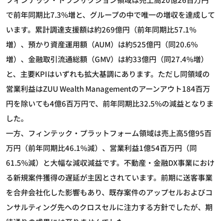
で前年同期比7.3%増と、グループの中で唯一の増収を達成して
います。累計調達支援額は約269億円（前年同期比57.1%
増）、預かり資産運用額（AUM）は約525億円（同20.6%
増）、金融取引流通総額（GMV）は約33億円（同27.4%増）
と、主要KPIはいずれも拡大基調にあります。ただし同領域の
営業利益はZUU Wealth Managementのアーンアウト184百万
円を除いても4億6百万円で、前年同期比32.5%の減益となりま
した。
一方、フィンテック・プラットフォーム領域は売上高5億95百
万円（前年同期比46.1%減）、営業利益1億54百万円（同
61.5%減）と大幅な減収減益です。不動産・金融DX事業におけ
る新規案件獲得の遅延が主因とされています。前期に送客事業
を合弁会社化した影響もあり、既存案件のアップセルおよびコ
ンサルティング先へのクロスセルに注力する方針でしたが、期