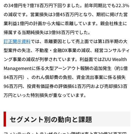
の34億円を7億78百万円下回りました。前年同期比でも22.3%
の減収です。営業損失は3億45百万円となり、期初に掲げた営
業利益1億円の計画から大幅に乖離しています。親会社株主に
帰属する当期純損失は3億98百万円でした。
訂正開示資料
では、乖離要因として売上面では第1四半期の大
型案件の失注、不動産・金融DX事業の減収、経営コンサルティ
ング事業の減収が列挙されています。利益面ではZUU Wealth
Managementに係る大型アーンアウト報酬の追加発生（約1億
84百万円）、のれん償却費の負担、資金流出事案に係る損失
96百万円、投資有価証券の評価損61百万円および売却損53百
万円といった特別損失が重なっています。
セグメント別の動向と課題
フィンテック・トランザクション領域は売上高20億26百万円