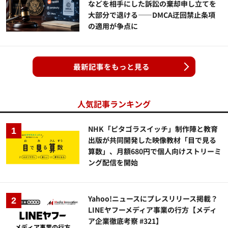
などを相手にした訴訟の棄却申し立てを
大部分で退ける——DMCA迂回禁止条項
の適用が争点に
最新記事をもっと見る
人気記事ランキング
NHK「ピタゴラスイッチ」制作陣と教育
出版が共同開発した映像教材「目で見る
算数」、月額680円で個人向けストリーミ
ング配信を開始
Yahoo!ニュースにプレスリリース掲載？
LINEヤフーメディア事業の行方【メディ
ア企業徹底考察 #321】