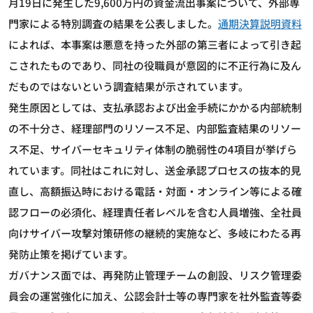
月19日に発生した9,600万円の資金流出事案について、外部専
門家による特別調査の結果を公表しました。
通期決算説明資料
によれば、本事案は悪意を持った外部の第三者によって引き起
こされたものであり、同社の役職員が意図的に不正行為に及ん
だものではないという調査結果が示されています。
発生原因としては、支払承認および出金手続にかかる内部統制
の不十分さ、経理部門のリソース不足、内部監査結果のリソー
ス不足、サイバーセキュリティ体制の脆弱性の4項目が挙げら
れています。同社はこれに対し、送金承認プロセスの抜本的見
直し、高額振込時における電話・対面・オンライン等による確
認フローの必須化、経理責任者レベルを含む人員増強、全社員
向けサイバー攻撃対策研修の継続的実施など、多岐にわたる再
発防止策を掲げています。
ガバナンス面では、再発防止管理チームの創設、リスク管理委
員会の運営強化に加え、公認会計士等の専門家を社外監査等委