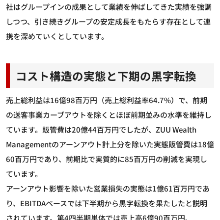
社はグループインの成果として業績を伸ばしてきた実績を強調
しつつ、引き続きグループの安定成長をもたらす存在として連
携を深めていくとしています。
コスト構造の実態と下期の黒字転換
売上総利益は16億98百万円（売上総利益率64.7%）で、前期
の送客事業カーブアウトを除くとほぼ前期並みの水準を維持し
ています。販管費は20億44百万円でしたが、ZUU Wealth
Managementのアーンアウト計上分を除いた実態販管費は18億
60百万円であり、前期比で実質的に85百万円の削減を実現し
ています。
アーンアウト影響を除いた営業損失の実態は1億61百万円であ
り、EBITDAベースでは下半期から黒字転換を果たしたと説明
されています。第4四半期単体では売上高6億90百万円、