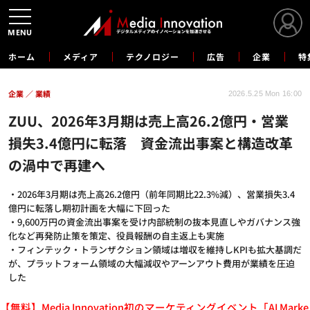
MENU
ホーム
メディア
テクノロジー
広告
企業
特
企業
業績
2026.5.25 Mon 16:00
ZUU、2026年3月期は売上高26.2億円・営業
損失3.4億円に転落 資金流出事案と構造改革
の渦中で再建へ
・2026年3月期は売上高26.2億円（前年同期比22.3%減）、営業損失3.4
億円に転落し期初計画を大幅に下回った
・9,600万円の資金流出事案を受け内部統制の抜本見直しやガバナンス強
化など再発防止策を策定、役員報酬の自主返上も実施
・フィンテック・トランザクション領域は増収を維持しKPIも拡大基調だ
が、プラットフォーム領域の大幅減収やアーンアウト費用が業績を圧迫
した
【無料】Media Innovation初のマーケティングイベント「AI Marke