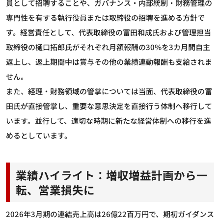
員として招聘することや、ガバナンス・内部統制・財務管理の
専門性を有する執行役員または取締役の招聘を進める方針で
す。経営責任として、代表取締役の冨田和成氏および管理担当
取締役の樋口拓郎氏がそれぞれ月額報酬の30%を3カ月間自主
返上し、返上期間中は賞与その他の業績連動報酬も支給されま
せん。
また、経理・財務領域の管掌については当面、代表取締役の冨
田氏が直接管掌し、重要な意思決定を直接行う体制へ移行して
います。並行して、適切な時期に新たな経営体制への移行を進
めるとしています。
業績ハイライト：増収増益計画から一
転、営業損失に
2026年3月期の連結売上高は26億22百万円で、期初ガイダンス