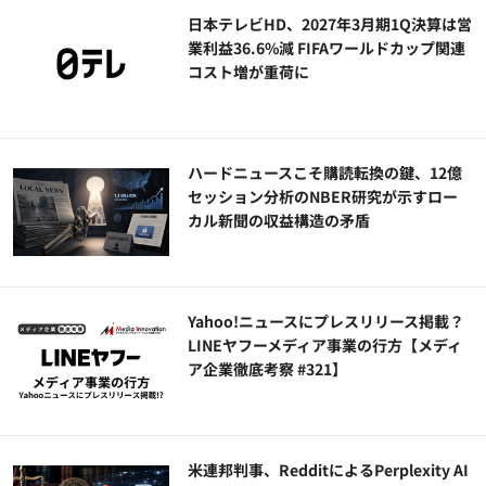
日本テレビHD、2027年3月期1Q決算は営
業利益36.6%減 FIFAワールドカップ関連
コスト増が重荷に
ハードニュースこそ購読転換の鍵、12億
セッション分析のNBER研究が示すロー
カル新聞の収益構造の矛盾
Yahoo!ニュースにプレスリリース掲載？
LINEヤフーメディア事業の行方【メディ
ア企業徹底考察 #321】
米連邦判事、RedditによるPerplexity AI