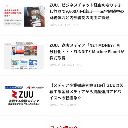
ZUU、ビジネスチャット経由のなりすま
し詐欺で9,600万円流出——赤字継続中の
財務体力と内部統制の両面に課題
2026.3.31 Tue 13:00
ZUU、送客メディア「NET MONEY」を
分社化・・・FUNDiTとMacbee Planetが
株式取得
2024.11.14 Thu 15:55
【メディア企業徹底考察 #164】ZUUは苦
戦する金融メディアから資産運用アドバ
イスへの転換急ぐ
2024.6.21 Fri 18:35
フィンテック