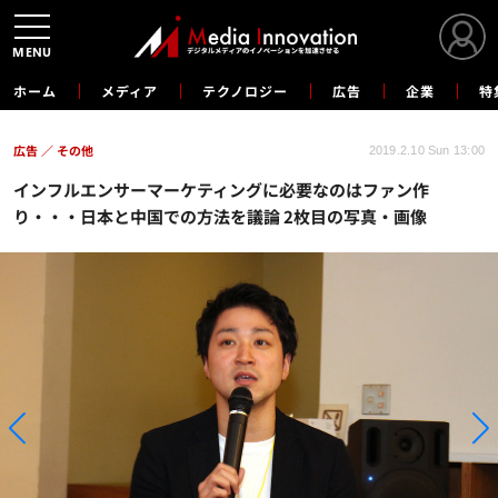
MENU
ホーム
メディア
テクノロジー
広告
企業
特
広告
その他
2019.2.10 Sun 13:00
インフルエンサーマーケティングに必要なのはファン作
り・・・日本と中国での方法を議論 2枚目の写真・画像