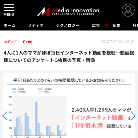
MENU
ホーム
メディア
テクノロジー
広告
企業
特
メディア
その他
2019.7.17 Wed 19:00
4人に1人のママがほぼ毎日インターネット動画を視聴…動画視
聴についてのアンケート 5枚目の写真・画像