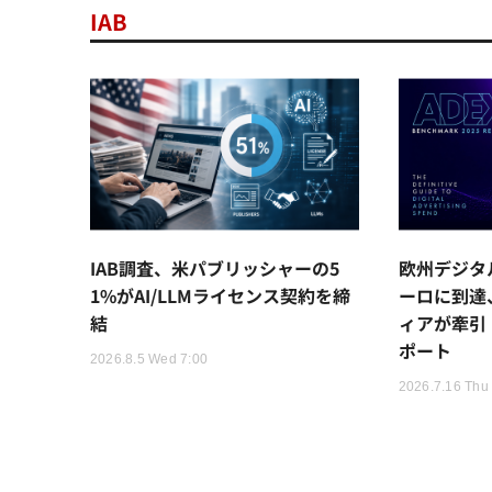
IAB
IAB調査、米パブリッシャーの5
欧州デジタ
1%がAI/LLMライセンス契約を締
ーロに到達
結
ィアが牽引 I
ポート
2026.8.5 Wed 7:00
2026.7.16 Thu