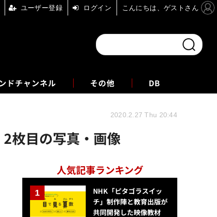
ユーザー登録
ログイン
こんにちは、ゲストさん
ンドチャンネル
フォーエム
その他
DB
2020.2.27 Thu 20:44
 2枚目の写真・画像
人気記事ランキング
NHK「ピタゴラスイッ
チ」制作陣と教育出版が
共同開発した映像教材