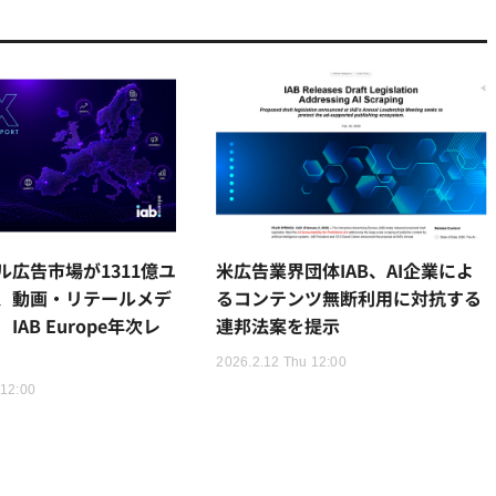
ル広告市場が1311億ユ
米広告業界団体IAB、AI企業によ
、動画・リテールメデ
るコンテンツ無断利用に対抗する
AB Europe年次レ
連邦法案を提示
2026.2.12 Thu 12:00
 12:00