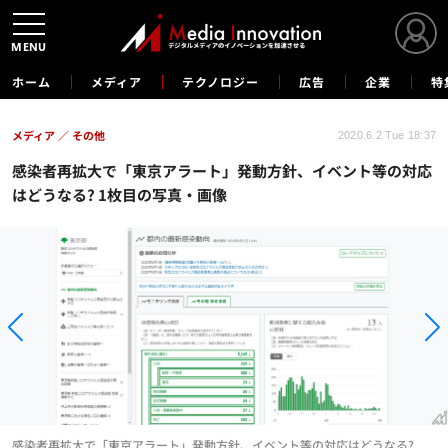
MENU
ホーム
メディア
テクノロジー
広告
企業
特
メディア
その他
2020.6.2 Tue 18:37
感染者再拡大で「東京アラート」発動方針、イベント等の対応
はどうなる? 1枚目の写真・画像
感染者再拡大で「東京アラート」発動方針、イベント等の対応はどうなる?