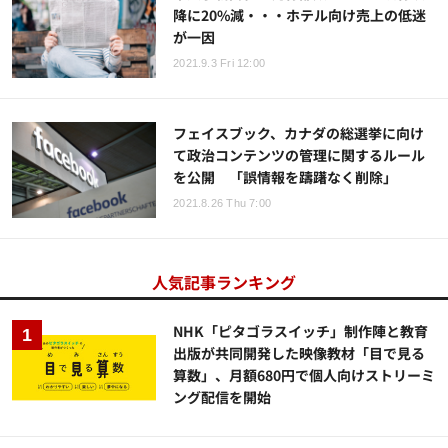
降に20%減・・・ホテル向け売上の低迷
が一因
2021.9.3 Fri 12:00
フェイスブック、カナダの総選挙に向け
て政治コンテンツの管理に関するルール
を公開 「誤情報を躊躇なく削除」
2021.8.26 Thu 7:00
人気記事ランキング
NHK「ピタゴラスイッチ」制作陣と教育
出版が共同開発した映像教材「目で見る
算数」、月額680円で個人向けストリーミ
ング配信を開始