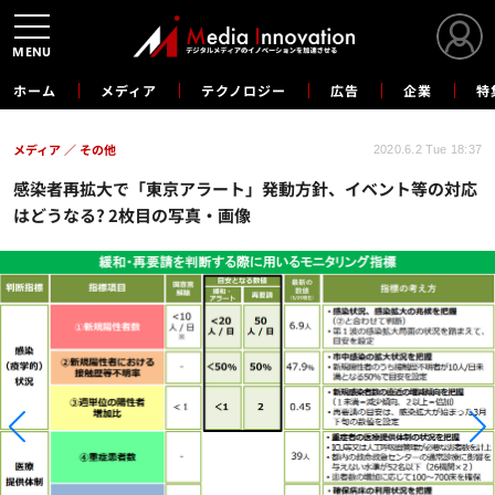
MENU
ホーム
メディア
テクノロジー
広告
企業
特
メディア
その他
2020.6.2 Tue 18:37
感染者再拡大で「東京アラート」発動方針、イベント等の対応
はどうなる? 2枚目の写真・画像