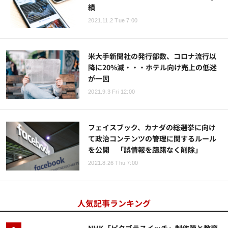
績
2021.11.2 Tue 7:00
米大手新聞社の発行部数、コロナ流行以
降に20%減・・・ホテル向け売上の低迷
が一因
2021.9.3 Fri 12:00
フェイスブック、カナダの総選挙に向け
て政治コンテンツの管理に関するルール
を公開 「誤情報を躊躇なく削除」
2021.8.26 Thu 7:00
人気記事ランキング
NHK「ピタゴラスイッチ」制作陣と教育