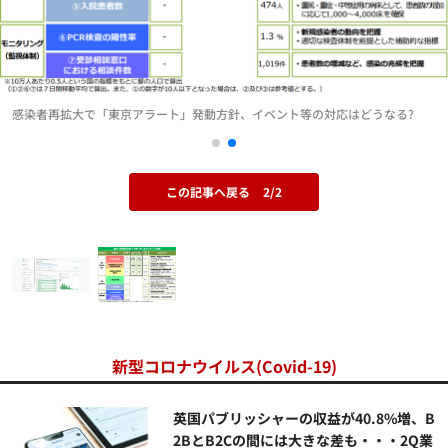
感染者再拡大で「東京アラート」発動方針、イベント等の対応はどうなる?
この記事へ戻る
2/2
新型コロナウイルス(Covid-19)
英国パブリッシャーの収益が40.8%増、B
2BとB2Cの間には大きな差も・・・2Q業