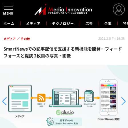
MENU
ホーム
メディア
テクノロジー
広告
企業
特
メディア
その他
2021.2.5 Fri 16:36
SmartNewsでの記事配信を支援する新機能を開発…フィード
フォースと提携 2枚目の写真・画像