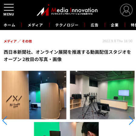
MENU
ホーム
メディア
テクノロジー
広告
企業
特
メディア
その他
2022.9.8 Thu 16:00
西日本新聞社、オンライン展開を推進する動画配信スタジオを
オープン 2枚目の写真・画像