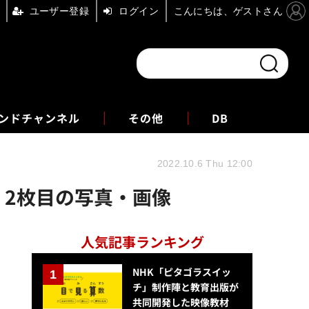
ユーザー登録
ログイン
こんにちは、ゲストさん
ンドチャンネル
フォーエム
その他
DB
2022.10.6 Thu 12:00
 2枚目の写真・画像
人気記事ランキング
NHK「ピタゴラスイッ
チ」制作陣と教育出版が
共同開発した映像教材