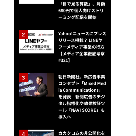
「目で見る算数」、月額
680円で個人向けストリ
ーミング配信を開始
Yahoo!ニュースにプレス
リリース掲載？ LINEヤ
フーメディア事業の行方
【メディア企業徹底考察
#321】
朝日新聞社、新広告事業
コンセプト「Mixed Med
ia Communications」
を発表 新聞広告のデジ
「日経電子版」が成功した2つの理由とは?日経新聞・東氏に聞く
タル指標化や効果検証ツ
ール「NAVI SCORE」も
導入へ
カカクコムの非公開化を