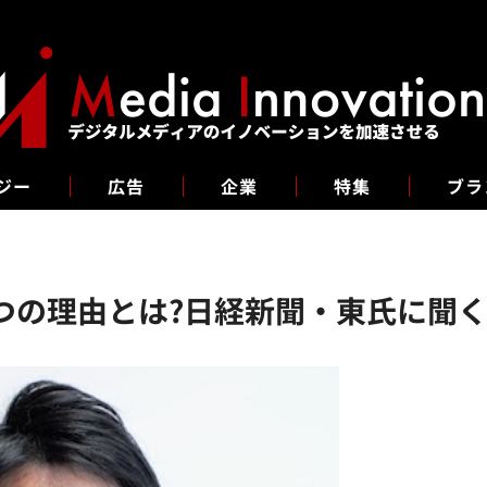
ジー
広告
企業
特集
ブラ
つの理由とは?日経新聞・東氏に聞く