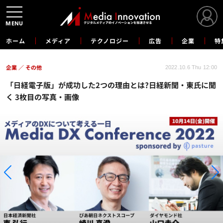
MENU
ホーム
メディア
テクノロジー
広告
企業
特
企業
その他
2022.10.6 Thu 12:00
「日経電子版」が成功した2つの理由とは?日経新聞・東氏に聞
く 3枚目の写真・画像