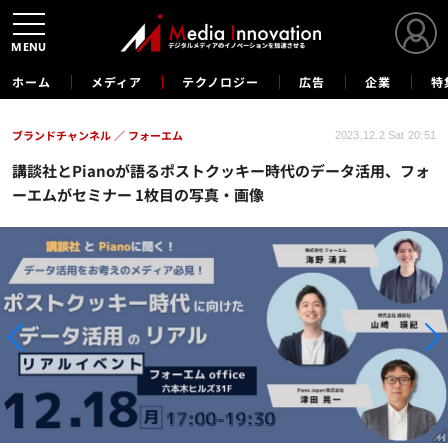
MENU
ホーム
メディア
テクノロジー
広告
企業
特
ブランドチャンネル
フォーエム
2023.12.2 Sat 20:51
講談社とPianoが語るポストクッキー時代のデータ活用、フォ
ーエムがセミナー 1枚目の写真・画像