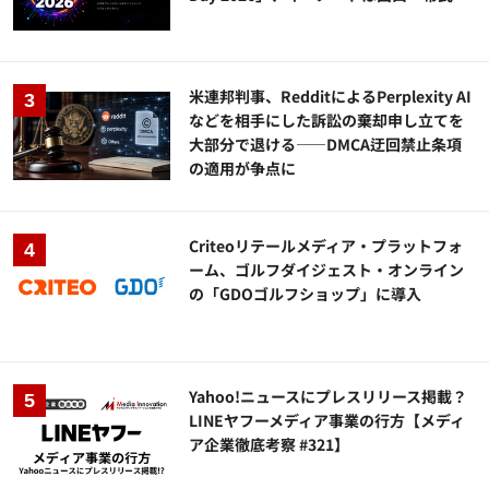
米連邦判事、RedditによるPerplexity AI
などを相手にした訴訟の棄却申し立てを
大部分で退ける——DMCA迂回禁止条項
の適用が争点に
Criteoリテールメディア・プラットフォ
ーム、ゴルフダイジェスト・オンライン
の「GDOゴルフショップ」に導入
Yahoo!ニュースにプレスリリース掲載？
LINEヤフーメディア事業の行方【メディ
ア企業徹底考察 #321】