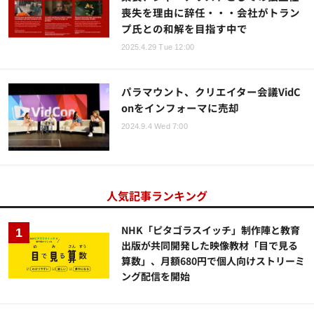
喪失を理由に辞任・・・会社がトラン
プ氏との和解を目指す中で
2025.4.29 Tue 12:00
パラマウント、クリエイター会議VidC
onをインフォーマに売却
2024.9.4 Wed 7:00
人気記事ランキング
NHK「ピタゴラスイッチ」制作陣と教育
出版が共同開発した映像教材「目で見る
算数」、月額680円で個人向けストリーミ
ング配信を開始