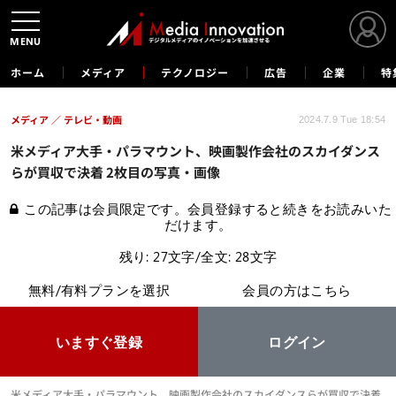
MENU
ホーム
メディア
テクノロジー
広告
企業
特
メディア
テレビ・動画
2024.7.9 Tue 18:54
米メディア大手・パラマウント、映画製作会社のスカイダンス
らが買収で決着 2枚目の写真・画像
この記事は会員限定です。会員登録すると続きをお読みいた
だけます。
残り: 27文字/全文: 28文字
無料/有料プランを選択
会員の方はこちら
いますぐ登録
ログイン
米メディア大手・パラマウント、映画製作会社のスカイダンスらが買収で決着