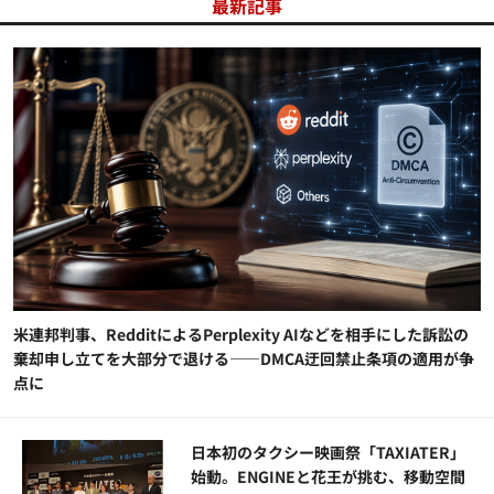
最新記事
米連邦判事、RedditによるPerplexity AIなどを相手にした訴訟の
棄却申し立てを大部分で退ける——DMCA迂回禁止条項の適用が争
点に
日本初のタクシー映画祭「TAXIATER」
始動。ENGINEと花王が挑む、移動空間