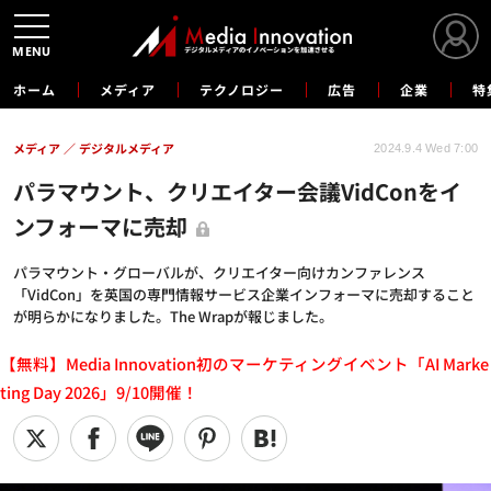
MENU
ホーム
メディア
テクノロジー
広告
企業
特
メディア
デジタルメディア
2024.9.4 Wed 7:00
パラマウント、クリエイター会議VidConをイ
ンフォーマに売却
パラマウント・グローバルが、クリエイター向けカンファレンス
「VidCon」を英国の専門情報サービス企業インフォーマに売却すること
が明らかになりました。The Wrapが報じました。
【無料】Media Innovation初のマーケティングイベント「AI Marke
ting Day 2026」9/10開催！