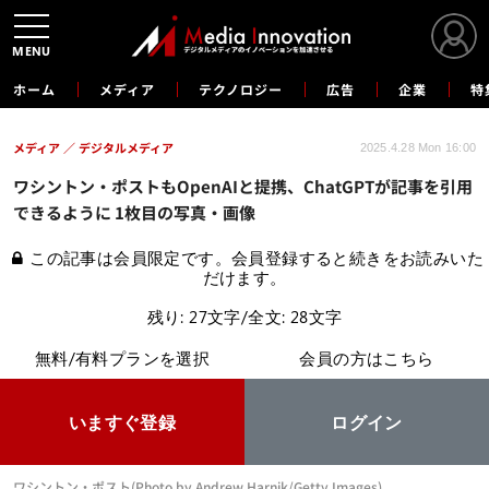
MENU
ホーム
メディア
テクノロジー
広告
企業
特
メディア
デジタルメディア
2025.4.28 Mon 16:00
ワシントン・ポストもOpenAIと提携、ChatGPTが記事を引用
できるように 1枚目の写真・画像
この記事は会員限定です。会員登録すると続きをお読みいた
だけます。
残り: 27文字/全文: 28文字
無料/有料プランを選択
会員の方はこちら
いますぐ登録
ログイン
ワシントン・ポスト(Photo by Andrew Harnik/Getty Images)