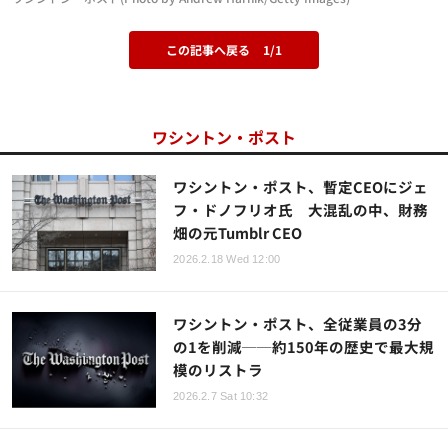
この記事へ戻る
1/1
ワシントン・ポスト
ワシントン・ポスト、暫定CEOにジェ
フ・ドノフリオ氏 大混乱の中、財務
畑の元Tumblr CEO
2026.2.18 Wed 12:00
ワシントン・ポスト、全従業員の3分
の1を削減──約150年の歴史で最大規
模のリストラ
2026.2.7 Sat 10:32