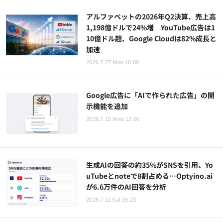
アルファベットの2026年Q2決算、売上高
1,198億ドルで24%増 YouTube広告は1
10億ドル超、Google Cloudは82%成長と
加速
2026.7.27 Mon 16:00
Google広告に「AIで作られた広告」の開
示機能を追加
2026.7.15 Wed 12:00
生成AIの回答の約35%がSNSを引用、Yo
uTubeとnoteで8割占める…Optyino.ai
が6.6万件のAI回答を分析
2026.7.11 Sat 15:23