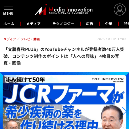
MENU
ホーム
メディア
テクノロジー
広告
企業
特
メディア
テレビ・動画
2025.7.8 Tue 17:00
「文藝春秋PLUS」のYouTubeチャンネルが登録者数40万人突
破、コンテンツ制作のポイントは「人への興味」 4枚目の写
真・画像