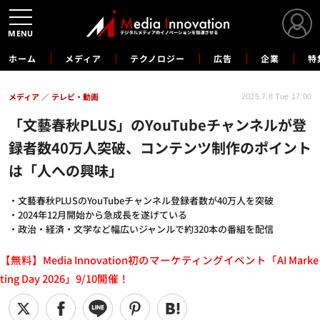
MENU
ホーム
メディア
テクノロジー
広告
企業
特
メディア
テレビ・動画
2025.7.8 Tue 17:00
「文藝春秋PLUS」のYouTubeチャンネルが登
録者数40万人突破、コンテンツ制作のポイント
は「人への興味」
・文藝春秋PLUSのYouTubeチャンネル登録者数が40万人を突破
・2024年12月開始から急成長を遂げている
・政治・経済・文学など幅広いジャンルで約320本の番組を配信
【無料】Media Innovation初のマーケティングイベント「AI Marke
ting Day 2026」9/10開催！