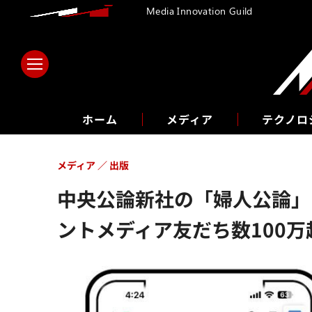
Media Innovation Guild
ホーム
メディア
テクノロ
メディア
出版
中央公論新社の「婦人公論」コ
ントメディア友だち数100