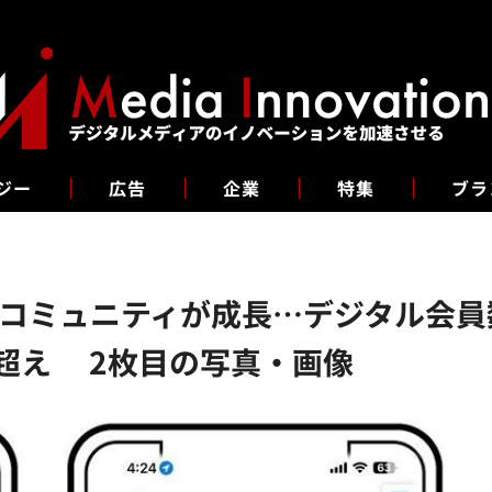
ジー
広告
企業
特集
ブラ
ミュニティが成長…デジタル会員数1
万超え 2枚目の写真・画像