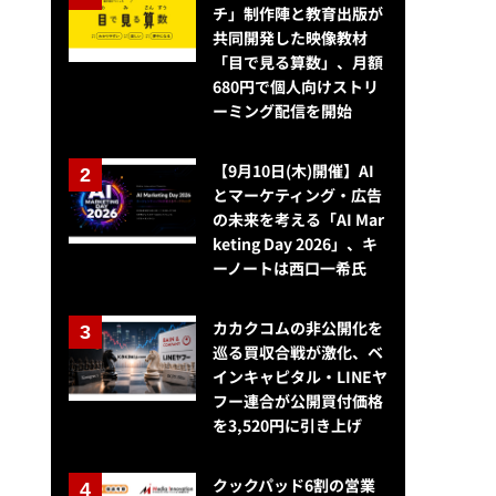
チ」制作陣と教育出版が
共同開発した映像教材
「目で見る算数」、月額
680円で個人向けストリ
中央公論新社の「婦人公論」コミュニティが成長…デジタル会員数1.5万
ーミング配信を開始
【9月10日(木)開催】AI
とマーケティング・広告
の未来を考える「AI Mar
keting Day 2026」、キ
ーノートは西口一希氏
カカクコムの非公開化を
巡る買収合戦が激化、ベ
インキャピタル・LINEヤ
フー連合が公開買付価格
を3,520円に引き上げ
クックパッド6割の営業