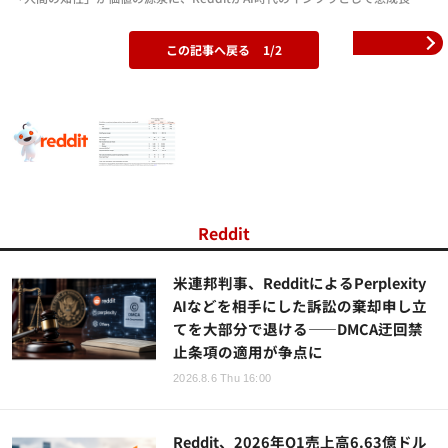
この記事へ戻る
1/2
Reddit
米連邦判事、RedditによるPerplexity
AIなどを相手にした訴訟の棄却申し立
てを大部分で退ける——DMCA迂回禁
止条項の適用が争点に
2026.8.6 Thu 16:00
Reddit、2026年Q1売上高6.63億ドル