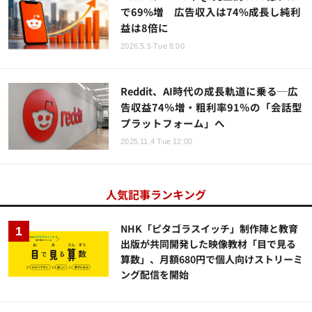
で69%増 広告収入は74%成長し純利
益は8倍に
2026.5.5 Tue 8:00
Reddit、AI時代の成長軌道に乗る─広
告収益74％増・粗利率91％の「会話型
プラットフォーム」へ
2025.11.4 Tue 12:00
人気記事ランキング
NHK「ピタゴラスイッチ」制作陣と教育
出版が共同開発した映像教材「目で見る
算数」、月額680円で個人向けストリーミ
ング配信を開始