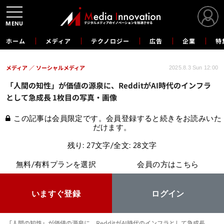
MENU
ホーム
メディア
テクノロジー
広告
企業
特
メディア
ソーシャルメディア
2025.8.3 Sun 12:00
「人間の知性」が価値の源泉に、RedditがAI時代のインフラ
として急成長 1枚目の写真・画像
この記事は会員限定です。会員登録すると続きをお読みいた
だけます。
残り: 27文字/全文: 28文字
無料/有料プランを選択
会員の方はこちら
いますぐ登録
ログイン
「人間の知性」が価値の源泉に、RedditがAI時代のインフラとして急成長