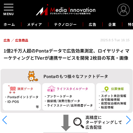
MENU
ホーム
メディア
テクノロジー
広告
企業
特
広告
広告商品
2025.8.5 Tue 16:15
1億2千万人超のPontaデータで広告効果測定、ロイヤリティ マ
ーケティングとTVerが連携サービスを開発 2枚目の写真・画像