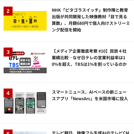
NHK「ピタゴラスイッチ」制作陣と教育
出版が共同開発した映像教材「目で見る
算数」、月額680円で個人向けストリーミ
ング配信を開始
【メディア企業徹底考察 #10】民放４社
業績比較―なぜ日テレの営業利益率は1
0%を超え、TBSは1%を割っているのか
スマートニュース、AIベースの新ニュー
スアプリ「NewsArc」を米国市場に投入
テレビ朝日、映像フル生成AIのテレビCM