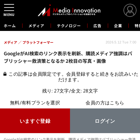
MENU
ホーム
メディア
テクノロジー
広告
企業
特
メディア
プラットフォーマー
2026.5.12 Tue 7:00
GoogleがAI検索のリンク表示を刷新、購読メディア強調はパ
ブリッシャー救済策となるか 2枚目の写真・画像
この記事は会員限定です。会員登録すると続きをお読みいた
だけます。
残り: 27文字/全文: 28文字
無料/有料プランを選択
会員の方はこちら
いますぐ登録
ログイン
GoogleがAI検索のリンク表示を刷新、購読メディア強調はパブリッシャー救済