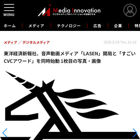
MENU
ホーム
メディア
テクノロジー
広告
企業
特
メディア
デジタルメディア
2026.5.28 Thu 10:18
東洋経済新報社、音声動画メディア「LASEN」開局と「すごい
CVCアワード」を同時始動 1枚目の写真・画像