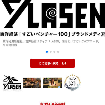
東洋経済新報社、音声動画メディア「LASEN」開局と「すごいCVCアワード」
を同時始動
この記事へ戻る
1/4
東洋経済新報社