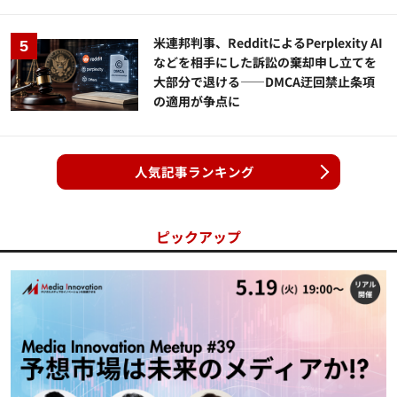
米連邦判事、RedditによるPerplexity AI
などを相手にした訴訟の棄却申し立てを
大部分で退ける——DMCA迂回禁止条項
の適用が争点に
人気記事ランキング
ピックアップ