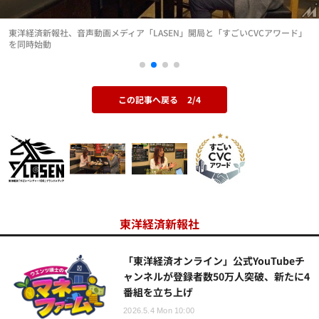
東洋経済新報社、音声動画メディア「LASEN」開局と「すごいCVCアワード」
を同時始動
この記事へ戻る
2/4
東洋経済新報社
「東洋経済オンライン」公式YouTubeチ
ャンネルが登録者数50万人突破、新たに4
番組を立ち上げ
2026.5.4 Mon 10:00