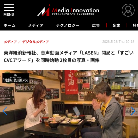
MENU
ホーム
メディア
テクノロジー
広告
企業
特
メディア
デジタルメディア
2026.5.28 Thu 10:18
東洋経済新報社、音声動画メディア「LASEN」開局と「すごい
CVCアワード」を同時始動 2枚目の写真・画像