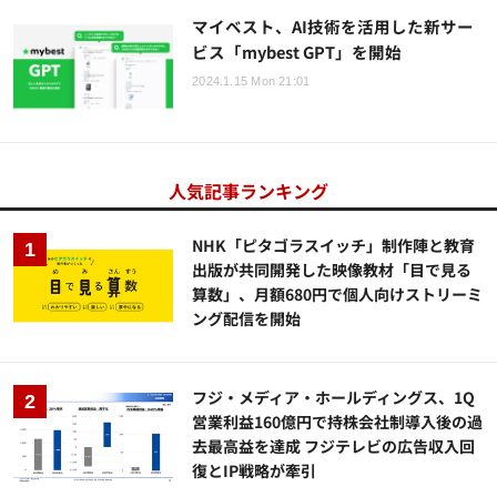
マイベスト、AI技術を活用した新サー
ビス「mybest GPT」を開始
2024.1.15 Mon 21:01
人気記事ランキング
NHK「ピタゴラスイッチ」制作陣と教育
出版が共同開発した映像教材「目で見る
算数」、月額680円で個人向けストリーミ
ング配信を開始
フジ・メディア・ホールディングス、1Q
営業利益160億円で持株会社制導入後の過
去最高益を達成 フジテレビの広告収入回
復とIP戦略が牽引