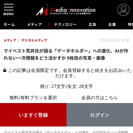
MENU
ホーム
メディア
テクノロジー
広告
企業
特
メディア
デジタルメディア
2026.6.9 Tue 16:00
マイベスト荒井氏が語る「データホルダー」への進化、AIが作
れない一次情報をどう活かすか 9枚目の写真・画像
この記事は会員限定です。会員登録すると続きをお読みいた
だけます。
残り: 27文字/全文: 28文字
無料/有料プランを選択
会員の方はこちら
いますぐ登録
ログイン
マイベスト荒井氏が語る「データホルダー」への進化、AIが作れない一次情報