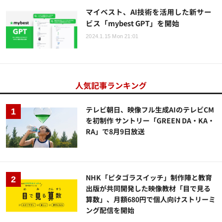
マイベスト、AI技術を活用した新サー
ビス「mybest GPT」を開始
2024.1.15 Mon 21:01
人気記事ランキング
テレビ朝日、映像フル生成AIのテレビCM
を初制作 サントリー「GREEN DA・KA・
RA」で8月9日放送
NHK「ピタゴラスイッチ」制作陣と教育
出版が共同開発した映像教材「目で見る
算数」、月額680円で個人向けストリーミ
ング配信を開始