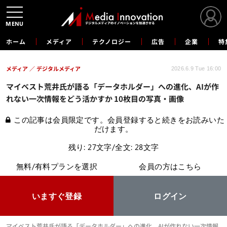
MENU
ホーム
メディア
テクノロジー
広告
企業
特
メディア
デジタルメディア
2026.6.9 Tue 16:00
マイベスト荒井氏が語る「データホルダー」への進化、AIが作
れない一次情報をどう活かすか 10枚目の写真・画像
この記事は会員限定です。会員登録すると続きをお読みいた
だけます。
残り: 27文字/全文: 28文字
無料/有料プランを選択
会員の方はこちら
いますぐ登録
ログイン
マイベスト荒井氏が語る「データホルダー」への進化、AIが作れない一次情報