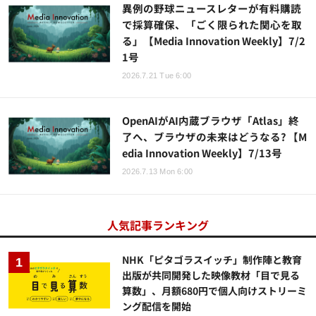
異例の野球ニュースレターが有料購読
で採算確保、「ごく限られた関心を取
る」【Media Innovation Weekly】7/2
1号
2026.7.21 Tue 6:00
OpenAIがAI内蔵ブラウザ「Atlas」終
了へ、ブラウザの未来はどうなる? 【M
edia Innovation Weekly】7/13号
2026.7.13 Mon 6:00
人気記事ランキング
NHK「ピタゴラスイッチ」制作陣と教育
出版が共同開発した映像教材「目で見る
算数」、月額680円で個人向けストリーミ
ング配信を開始