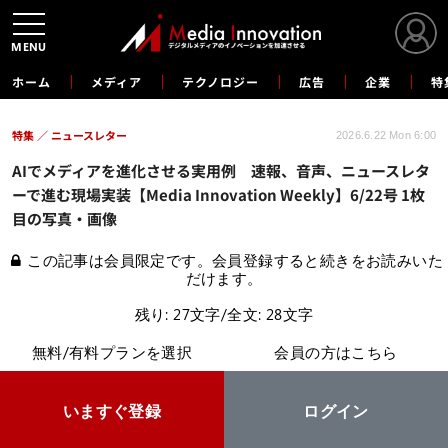
MENU
ホーム
メディア
テクノロジー
広告
企業
特
特集
ニュースレター
2026.6.22 Mon 6:00
AIでメディアを進化させる実用例 速報、音声、ニュースレタ
ーで進む現場実装【Media Innovation Weekly】6/22号 1枚
目の写真・画像
この記事は会員限定です。会員登録すると続きをお読みいた
だけます。
残り: 27文字/全文: 28文字
無料/有料プランを選択
会員の方はこちら
いますぐ登録
ログイン