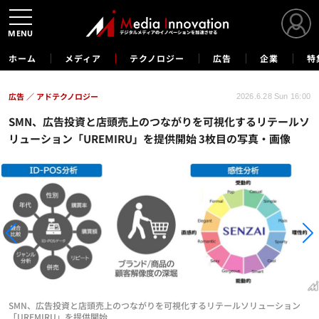
MENU
ホーム
メディア
テクノロジー
広告
企業
特
広告
アドテクノロジー
2026.6.28 Sun 16:00
SMN、広告投資と店頭売上のつながりを可視化するリテールソ
リューション「UREMIRU」を提供開始 3枚目の写真・画像
SMN、広告投資と店頭売上のつながりを可視化するリテールソリューション
「UREMIRU」を提供開始