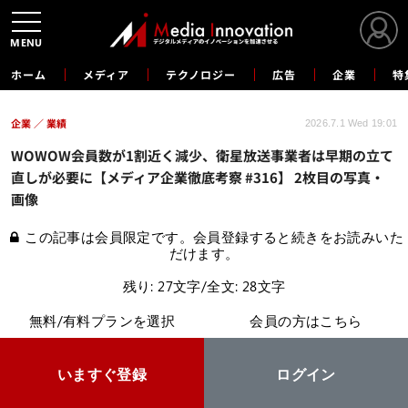
MENU
ホーム
メディア
テクノロジー
広告
企業
特
企業
業績
2026.7.1 Wed 19:01
WOWOW会員数が1割近く減少、衛星放送事業者は早期の立て
直しが必要に【メディア企業徹底考察 #316】 2枚目の写真・
画像
この記事は会員限定です。会員登録すると続きをお読みいた
だけます。
残り: 27文字/全文: 28文字
無料/有料プランを選択
会員の方はこちら
いますぐ登録
ログイン