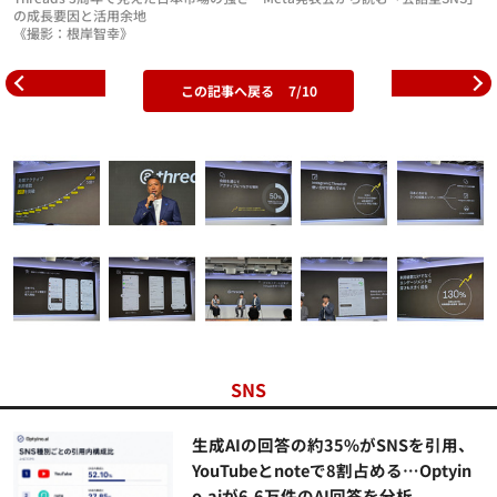
の成長要因と活用余地
《撮影：根岸智幸》
この記事へ戻る
7/10
SNS
生成AIの回答の約35%がSNSを引用、
YouTubeとnoteで8割占める…Optyin
o.aiが6.6万件のAI回答を分析