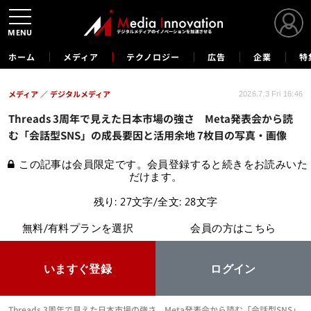
MENU
ホーム
メディア
テクノロジー
広告
企業
特
メディア
デジタルメディア
2026.7.3 Fri 16:46
Threads 3周年で見えた日本市場の強さ Meta発表会から読
む「会話型SNS」の成長要因と活用余地 7枚目の写真・画像
この記事は会員限定です。会員登録すると続きをお読みいた
だけます。
残り: 27文字/全文: 28文字
無料/有料プランを選択
会員の方はこちら
いますぐ登録
ログイン
Threads 3周年で見えた日本市場の強さ Meta発表会から読む「会話型SNS」