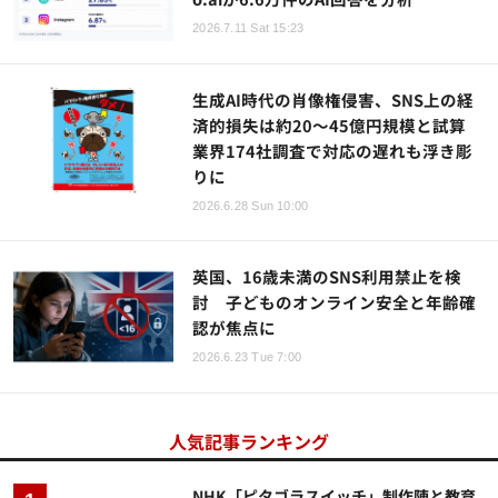
2026.7.11 Sat 15:23
生成AI時代の肖像権侵害、SNS上の経
済的損失は約20～45億円規模と試算
業界174社調査で対応の遅れも浮き彫
りに
2026.6.28 Sun 10:00
英国、16歳未満のSNS利用禁止を検
討 子どものオンライン安全と年齢確
認が焦点に
2026.6.23 Tue 7:00
人気記事ランキング
NHK「ピタゴラスイッチ」制作陣と教育