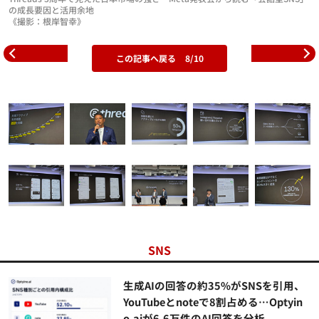
の成長要因と活用余地
《撮影：根岸智幸》
この記事へ戻る
8/10
SNS
生成AIの回答の約35%がSNSを引用、
YouTubeとnoteで8割占める…Optyin
o.aiが6.6万件のAI回答を分析