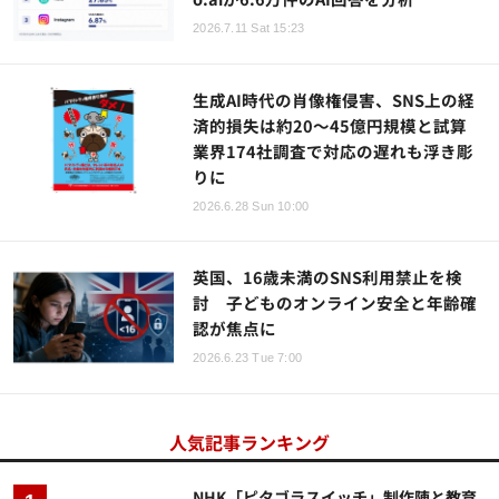
2026.7.11 Sat 15:23
生成AI時代の肖像権侵害、SNS上の経
済的損失は約20～45億円規模と試算
業界174社調査で対応の遅れも浮き彫
りに
2026.6.28 Sun 10:00
英国、16歳未満のSNS利用禁止を検
討 子どものオンライン安全と年齢確
認が焦点に
2026.6.23 Tue 7:00
人気記事ランキング
NHK「ピタゴラスイッチ」制作陣と教育