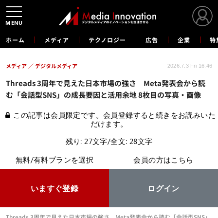
MENU
ホーム
メディア
テクノロジー
広告
企業
特
メディア
デジタルメディア
2026.7.3 Fri 16:46
Threads 3周年で見えた日本市場の強さ Meta発表会から読
む「会話型SNS」の成長要因と活用余地 8枚目の写真・画像
この記事は会員限定です。会員登録すると続きをお読みいた
だけます。
残り: 27文字/全文: 28文字
無料/有料プランを選択
会員の方はこちら
いますぐ登録
ログイン
Threads 3周年で見えた日本市場の強さ Meta発表会から読む「会話型SNS」