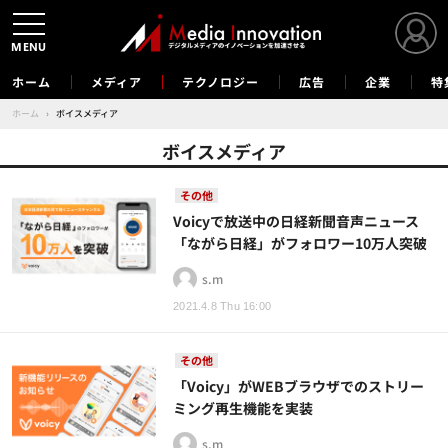
MENU
ホーム
メディア
テクノロジー
広告
企業
特
ホーム
›
ボイスメディア
ボイスメディア
その他
Voicyで放送中の日経新聞音声ニュース
「ながら日経」がフォロワー10万人突破
s.m
2021.4.8 Thu 16:00
その他
「Voicy」がWEBブラウザでのストリー
ミング再生機能を実装
s.m