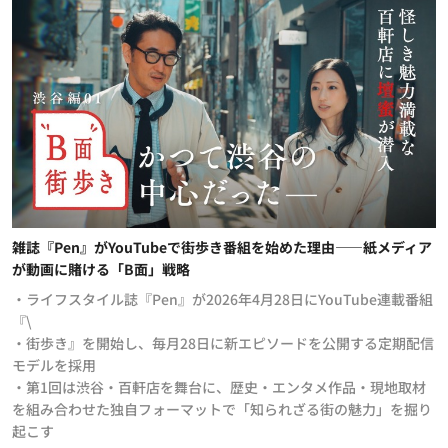
雑誌『Pen』がYouTubeで街歩き番組を始めた理由——紙メディア
が動画に賭ける「B面」戦略
・ライフスタイル誌『Pen』が2026年4月28日にYouTube連載番組
『\
・街歩き』を開始し、毎月28日に新エピソードを公開する定期配信
モデルを採用
・第1回は渋谷・百軒店を舞台に、歴史・エンタメ作品・現地取材
を組み合わせた独自フォーマットで「知られざる街の魅力」を掘り
起こす